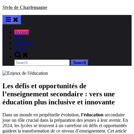
Skip
Stylo de Charlemagne
to
content
Accueil
Blog
Education
Ecole
Toggle
search
Search
form
for:
Les défis et opportunités de
l’enseignement secondaire : vers une
éducation plus inclusive et innovante
Dans un monde en perpétuelle évolution,
l’éducation
secondaire
joue un rôle crucial dans la préparation des jeunes à leur avenir. En
2024, les lycées se trouvent à un carrefour où défis et opportunités
guident la transformation de ce niveau d’enseignement. Cet article