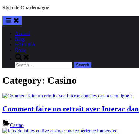
Skip
Stylo de Charlemagne
to
content
Accueil
Blog
Education
Ecole
Toggle
search
Search
form
for:
Category:
Casino
Comment faire un retrait avec Interac dans 
Casino