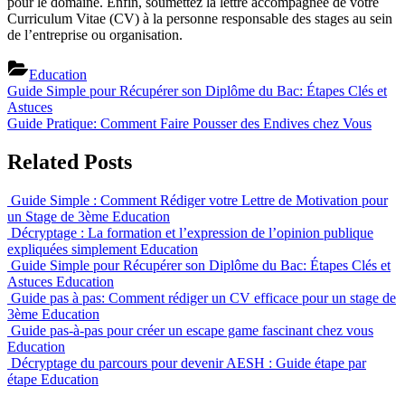
pour le domaine. Enfin, soumettez la lettre accompagnée de votre
Curriculum Vitae (CV) à la personne responsable des stages au sein
de l’entreprise ou organisation.
Education
Post
Previous
Guide Simple pour Récupérer son Diplôme du Bac: Étapes Clés et
Post:
Astuces
navigation
Next
Guide Pratique: Comment Faire Pousser des Endives chez Vous
Post:
Related Posts
Guide Simple : Comment Rédiger votre Lettre de Motivation pour
un Stage de 3ème
Education
Décryptage : La formation et l’expression de l’opinion publique
expliquées simplement
Education
Guide Simple pour Récupérer son Diplôme du Bac: Étapes Clés et
Astuces
Education
Guide pas à pas: Comment rédiger un CV efficace pour un stage de
3ème
Education
Guide pas-à-pas pour créer un escape game fascinant chez vous
Education
Décryptage du parcours pour devenir AESH : Guide étape par
étape
Education