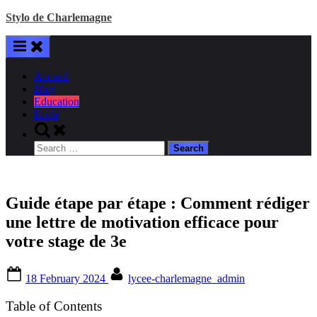
Skip
Stylo de Charlemagne
to
content
Accueil
Blog
Education
Ecole
Toggle
search
Search
form
for:
Guide étape par étape : Comment rédiger
une lettre de motivation efficace pour
votre stage de 3e
Posted
By
18 February 2024
lycee-charlemagne_admin
on
Table of Contents